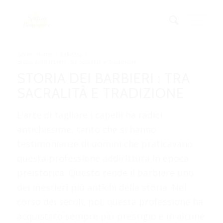
Sei in:
Home
/
Bellezza
/
Storia dei Barbieri : tra Sacralità e Tradizione
STORIA DEI BARBIERI : TRA
SACRALITÀ E TRADIZIONE
L’arte di tagliare i capelli ha radici
antichissime, tanto che si hanno
testimonianze di uomini che praticavano
questa professione addirittura in epoca
preistorica. Questo rende il barbiere uno
dei mestieri più antichi della storia. Nel
corso dei secoli, poi, questa professione ha
acquistato sempre più prestigio e in alcune