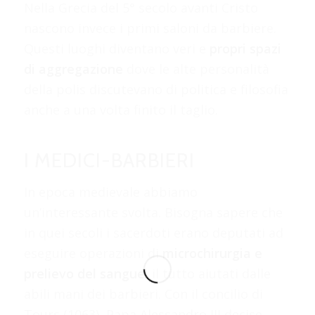
Nella Grecia del 5° secolo avanti Cristo
nascono invece i primi saloni da barbiere.
Questi luoghi diventano veri e
propri spazi
di aggregazione
dove le alte personalità
della polis discutevano di politica e filosofia
anche a una volta finito il taglio.
I MEDICI-BARBIERI
In epoca medievale abbiamo
un’interessante svolta. Bisogna sapere che
in quei secoli i sacerdoti erano deputati ad
eseguire operazioni di
microchirurgia e
prelievo del sangue
, il tutto aiutati dalle
abili mani dei barbieri. Con il concilio di
Tours (1063), Papa Alessandro III decise